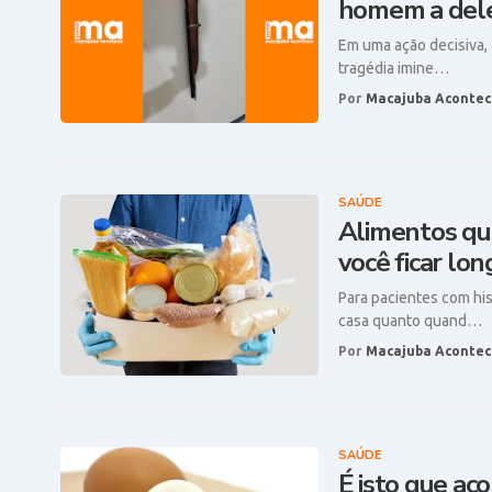
homem a dele
Em uma ação decisiva, 
tragédia imine…
Por
Macajuba Acontec
SAÚDE
Alimentos qu
você ficar lon
Para pacientes com his
casa quanto quand…
Por
Macajuba Acontec
SAÚDE
É isto que ac