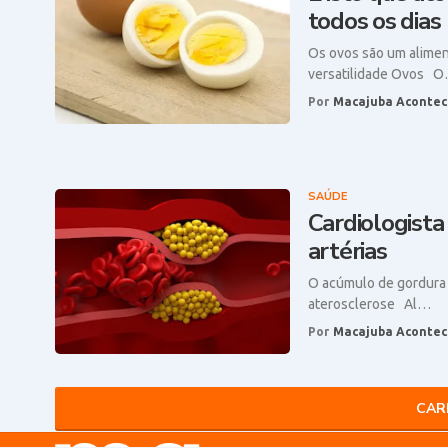
todos os dias
Os ovos são um alimen
versatilidade Ovos 
Por
Macajuba Acontec
SAÚDE
Cardiologista
artérias
O acúmulo de gordura 
aterosclerose Al…
Por
Macajuba Acontec
CAR