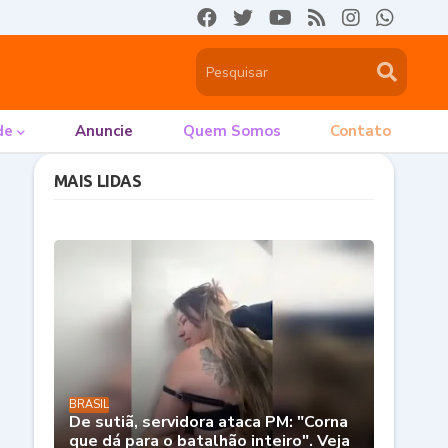
de
Anuncie
Quem Somos
Contato
MAIS LIDAS
BRASIL
De sutiã, servidora ataca PM: "Corna
que dá para o batalhão inteiro". Veja