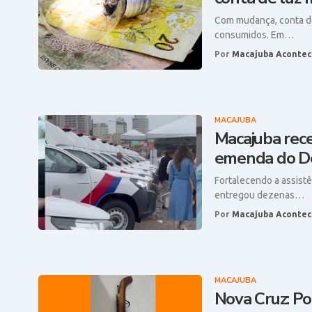
Com mudança, conta de 
consumidos. Em…
Por
Macajuba Acontec
MACAJUBA
Macajuba rece
emenda do De
Fortalecendo a assist
entregou dezenas…
Por
Macajuba Acontec
MACAJUBA
Nova Cruz: Po