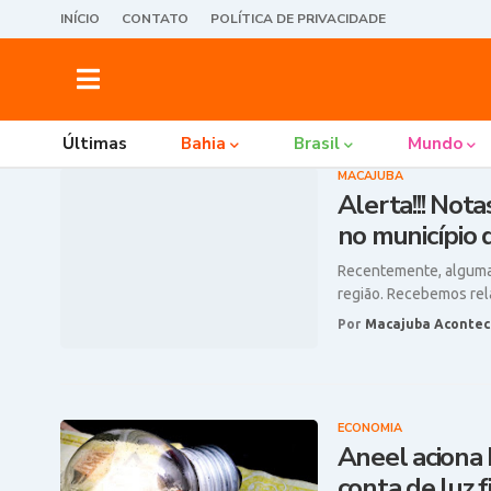
INÍCIO
CONTATO
POLÍTICA DE PRIVACIDADE
Últimas
Bahia
Brasil
Mundo
MACAJUBA
Alerta!!! Nota
no município 
Recentemente, algumas
região. Recebemos re
Por
Macajuba Acontec
ECONOMIA
Aneel aciona 
conta de luz f