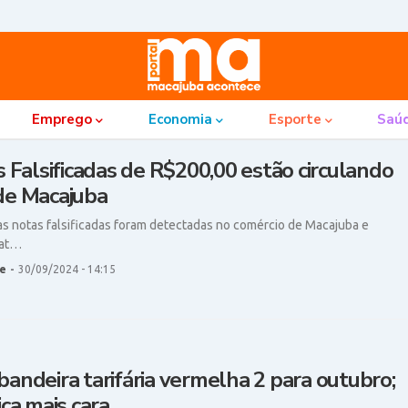
Emprego
Economia
Esporte
Saú
s Falsificadas de R$200,00 estão circulando
de Macajuba
 notas falsificadas foram detectadas no comércio de Macajuba e
lat…
e
-
30/09/2024 - 14:15
bandeira tarifária vermelha 2 para outubro;
ica mais cara