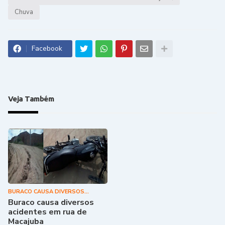
Chuva
Facebook
Veja Também
BURACO CAUSA DIVERSOS
ACIDENTES EM RUA DE MACAJUBA
Buraco causa diversos
acidentes em rua de
Macajuba