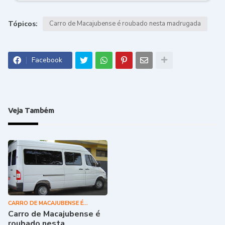
Tópicos:
Carro de Macajubense é roubado nesta madrugada
Facebook
Veja Também
CARRO DE MACAJUBENSE É
ROUBADO NESTA MADRUGADA
Carro de Macajubense é
roubado nesta