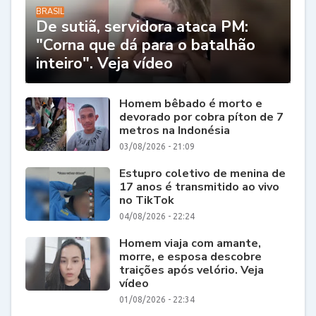
BRASIL
De sutiã, servidora ataca PM:
"Corna que dá para o batalhão
inteiro". Veja vídeo
Homem bêbado é morto e
devorado por cobra píton de 7
metros na Indonésia
03/08/2026 - 21:09
Estupro coletivo de menina de
17 anos é transmitido ao vivo
no TikTok
04/08/2026 - 22:24
Homem viaja com amante,
morre, e esposa descobre
traições após velório. Veja
vídeo
01/08/2026 - 22:34