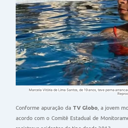
Marcela Vitória de Lima Santos, de 19 anos, teve perna arranc
Repro
Conforme apuração da
TV Globo
, a jovem m
acordo com o Comitê Estadual de Monitoramen