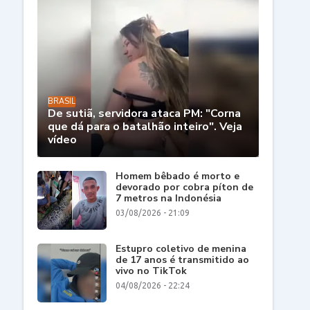
BRASIL
De sutiã, servidora ataca PM: "Corna
que dá para o batalhão inteiro". Veja
vídeo
Homem bêbado é morto e
devorado por cobra píton de
7 metros na Indonésia
03/08/2026 - 21:09
Estupro coletivo de menina
de 17 anos é transmitido ao
vivo no TikTok
04/08/2026 - 22:24