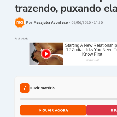
trazendo, puxando ela
Por
Macajuba Acontece
-
02/06/2026 - 21:36
Publicidade
Ouvir matéria
OUVIR AGORA
P