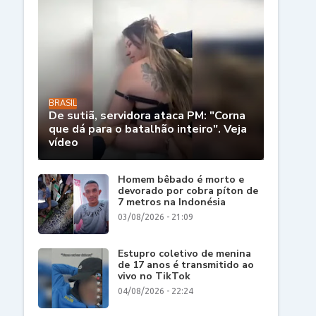
BRASIL
De sutiã, servidora ataca PM: "Corna
que dá para o batalhão inteiro". Veja
vídeo
Homem bêbado é morto e
devorado por cobra píton de
7 metros na Indonésia
03/08/2026 - 21:09
Estupro coletivo de menina
de 17 anos é transmitido ao
vivo no TikTok
04/08/2026 - 22:24