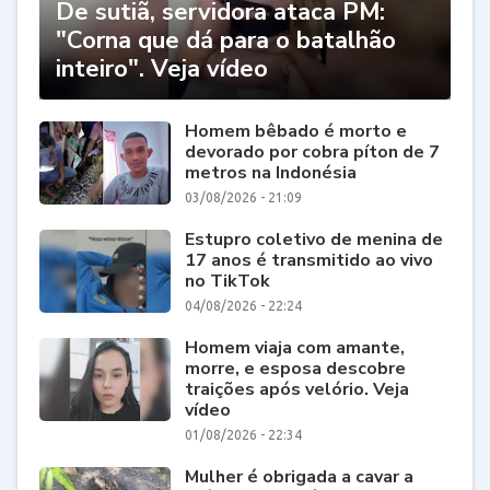
De sutiã, servidora ataca PM:
"Corna que dá para o batalhão
inteiro". Veja vídeo
Homem bêbado é morto e
devorado por cobra píton de 7
metros na Indonésia
03/08/2026 - 21:09
Estupro coletivo de menina de
17 anos é transmitido ao vivo
no TikTok
04/08/2026 - 22:24
Homem viaja com amante,
morre, e esposa descobre
traições após velório. Veja
vídeo
01/08/2026 - 22:34
Mulher é obrigada a cavar a