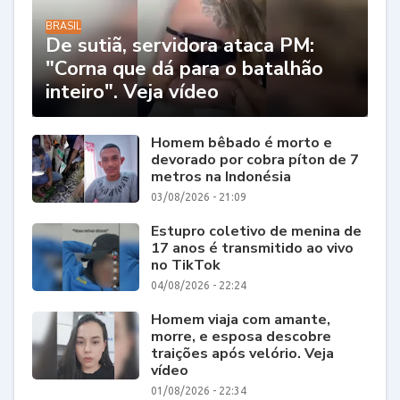
BRASIL
De sutiã, servidora ataca PM:
"Corna que dá para o batalhão
inteiro". Veja vídeo
Homem bêbado é morto e
devorado por cobra píton de 7
metros na Indonésia
03/08/2026 - 21:09
Estupro coletivo de menina de
17 anos é transmitido ao vivo
no TikTok
04/08/2026 - 22:24
Homem viaja com amante,
morre, e esposa descobre
traições após velório. Veja
vídeo
01/08/2026 - 22:34