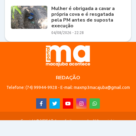
Mulher é obrigada a cavar a
própria cova e é resgatada
pela PM antes de suposta
execução
04/08/2026 - 22:28
REDAÇÃO
Telefone: (74) 99944-9928 - E-mail: maxmp3macajuba@gmail.com
Copyright © 2025 | Todos os direitos reservados.
Voltar ao início
Início
Quem sou
Contato
Termos de uso