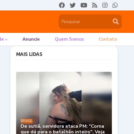
de
Anuncie
Quem Somos
Contato
MAIS LIDAS
BRASIL
De sutiã, servidora ataca PM: "Corna
que dá para o batalhão inteiro". Veja