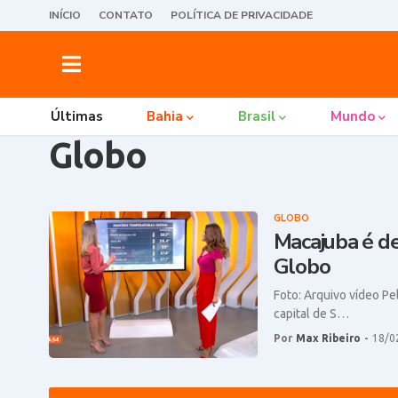
INÍCIO
CONTATO
POLÍTICA DE PRIVACIDADE
Últimas
Bahia
Brasil
Mundo
Globo
GLOBO
Macajuba é de
Globo
Foto: Arquivo vídeo Pe
capital de S…
Por
Max Ribeiro
-
18/0