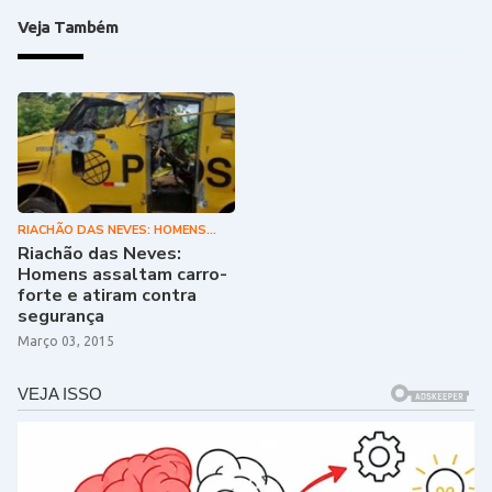
Veja Também
RIACHÃO DAS NEVES: HOMENS
ASSALTAM CARRO-FORTE E
Riachão das Neves:
ATIRAM CONTRA SEGURANÇA
Homens assaltam carro-
forte e atiram contra
segurança
Março 03, 2015