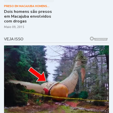
PRESO EM MACAJUBA HOMENS
ENVOLVIDOS COM DROGA
Dois homens são presos
em Macajuba envolvidos
com drogas
Maio 09, 2015