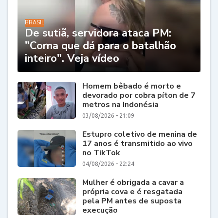
BRASIL
De sutiã, servidora ataca PM:
"Corna que dá para o batalhão
inteiro". Veja vídeo
Homem bêbado é morto e
devorado por cobra píton de 7
metros na Indonésia
03/08/2026 - 21:09
Estupro coletivo de menina de
17 anos é transmitido ao vivo
no TikTok
04/08/2026 - 22:24
Mulher é obrigada a cavar a
própria cova e é resgatada
pela PM antes de suposta
execução