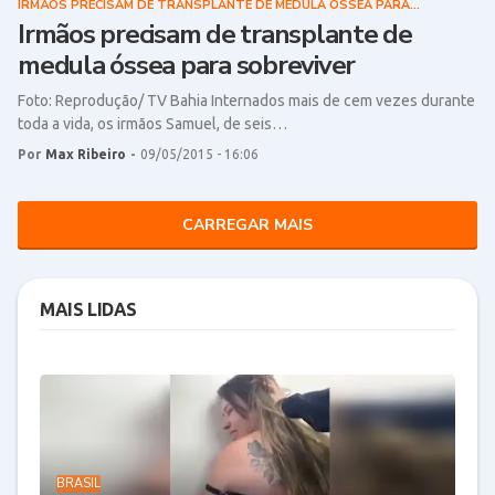
IRMÃOS PRECISAM DE TRANSPLANTE DE MEDULA ÓSSEA PARA
SOBREVIVER
Irmãos precisam de transplante de
medula óssea para sobreviver
Foto: Reprodução/ TV Bahia Internados mais de cem vezes durante
toda a vida, os irmãos Samuel, de seis…
Por
Max Ribeiro
-
09/05/2015 - 16:06
CARREGAR MAIS
MAIS LIDAS
BRASIL