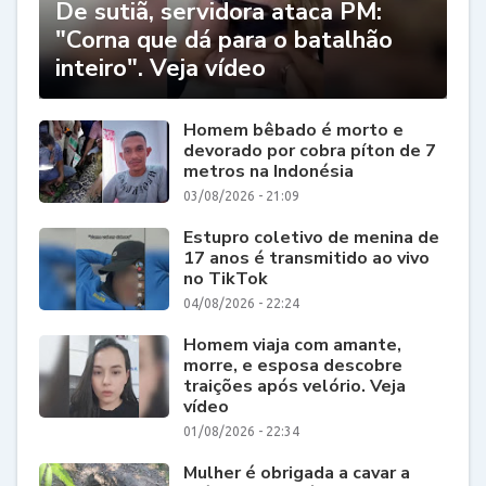
De sutiã, servidora ataca PM:
"Corna que dá para o batalhão
inteiro". Veja vídeo
Homem bêbado é morto e
devorado por cobra píton de 7
metros na Indonésia
03/08/2026 - 21:09
Estupro coletivo de menina de
17 anos é transmitido ao vivo
no TikTok
04/08/2026 - 22:24
Homem viaja com amante,
morre, e esposa descobre
traições após velório. Veja
vídeo
01/08/2026 - 22:34
Mulher é obrigada a cavar a