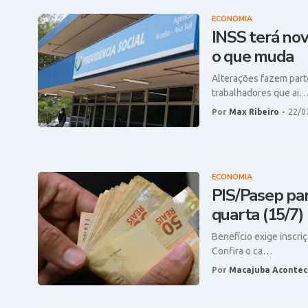
ECONOMIA
INSS terá nov
o que muda
Alterações fazem part
trabalhadores que ai
Por
Max Ribeiro
-
22/0
ECONOMIA
PIS/Pasep par
quarta (15/7)
Benefício exige inscriç
Confira o ca…
Por
Macajuba Acontec